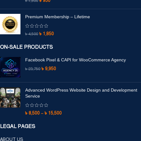
৳
950
৳
1,500
Premium Membership – Lifetime
৳
1,850
৳
4,500
ON-SALE PRODUCTS
Facebook Pixel & CAPI for WooCommerce Agency
৳
9,950
৳
23,750
Advanced WordPress Website Design and Development
Service
৳
8,500
–
৳
15,500
LEGAL PAGES
ABOUT US