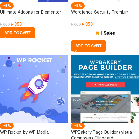
-46%
-46%
Ultimate Addons for Elementor
Wordfence Security Premium
৳
350
৳
350
৳
650
৳
650
ADD TO CART
1 Sales
ADD TO CART
-46%
-46%
WP Rocket by WP Media
WPBakery Page Builder (Visual
Composer) Clipboard