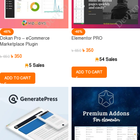
-46%
-46%
Dokan Pro – eCommerce
Elementor PRO
Marketplace Plugin
৳
350
৳
650
৳
350
৳
650
54 Sales
5 Sales
ADD TO CART
ADD TO CART