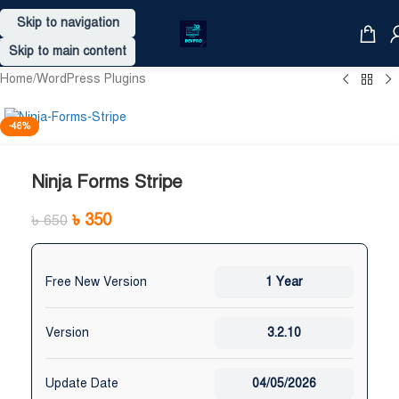
Skip to navigation
Skip to main content
Home
/
WordPress Plugins
-46%
Ninja Forms Stripe
৳
350
৳
650
Free New Version
1 Year
Version
3.2.10
Update Date
04/05/2026