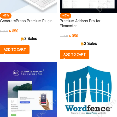
-46%
-46%
GeneratePress Premium Plugin
Premium Addons Pro for
Elementor
৳
350
৳
650
৳
350
৳
650
2 Sales
2 Sales
ADD TO CART
ADD TO CART