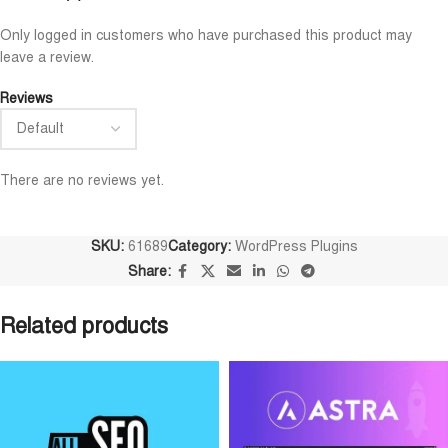
Niloy Abrar
Al Adil Ashrafi
Only logged in customers who have purchased this product may










leave a review.
@NiloyAbrar
@AlAdilAshrafi
ayment এর পর ফাইল গুলি পেয়েছি।
ভালো সার্ভিস। আমি আমার নিজের 
Reviews
লহামদুলিল্লাহ
ওয়েবসাইট এর জন্য নিয়েছি।
There are no reviews yet.
SKU:
61689
Category:
WordPress Plugins
Share:
Related products