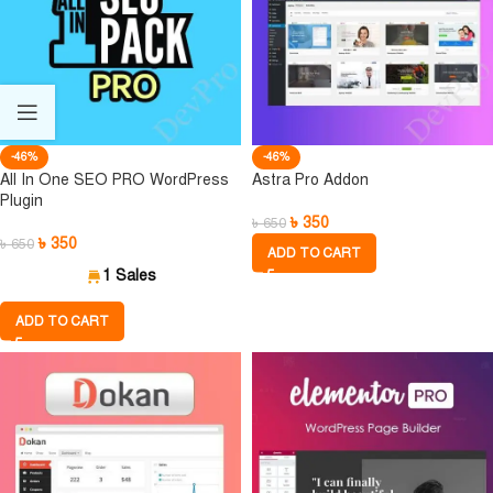
-46%
-46%
All In One SEO PRO WordPress
Astra Pro Addon
Plugin
৳
350
৳
650
৳
350
৳
650
ADD TO CART
1 Sales
ADD TO CART