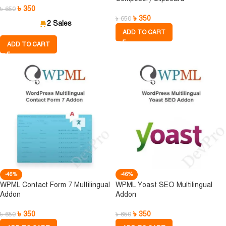
৳
350
৳
650
৳
350
৳
650
2 Sales
ADD TO CART
ADD TO CART
-46%
-46%
WPML Contact Form 7 Multilingual
WPML Yoast SEO Multilingual
Addon
Addon
৳
350
৳
350
৳
650
৳
650