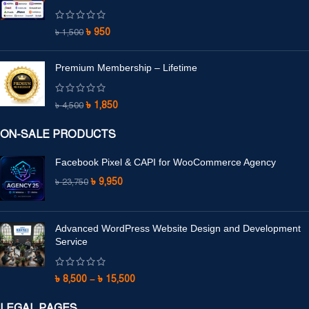
৳
950
৳
1,500
Premium Membership – Lifetime
৳
1,850
৳
4,500
ON-SALE PRODUCTS
Facebook Pixel & CAPI for WooCommerce Agency
৳
9,950
৳
23,750
Advanced WordPress Website Design and Development
Service
৳
8,500
–
৳
15,500
LEGAL PAGES