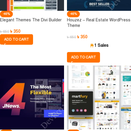
-46%
-46%
Elegant Themes The Divi Builder
Houzez – Real Estate WordPress
Theme
৳
350
৳
650
৳
350
৳
650
ADD TO CART
1 Sales
ADD TO CART