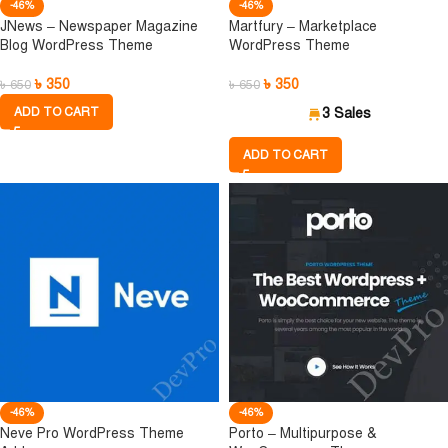
-46%
-46%
JNews – Newspaper Magazine
Martfury – Marketplace
Blog WordPress Theme
WordPress Theme
৳
350
৳
350
৳
650
৳
650
ADD TO CART
3 Sales
ADD TO CART
-46%
-46%
Neve Pro WordPress Theme
Porto – Multipurpose &