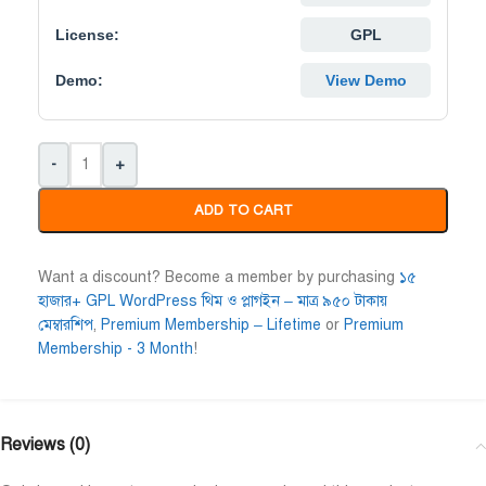
Niloy Abrar
License:
Al Adil Ashrafi
GPL










@NiloyAbrar
@AlAdilAshrafi
Demo:
View Demo
ayment এর পর ফাইল গুলি পেয়েছি।
ভালো সার্ভিস। আমি আমার নিজের ক
লহামদুলিল্লাহ
ওয়েবসাইট এর জন্য নিয়েছি।
-
+
ADD TO CART
Want a discount? Become a member by purchasing
১৫
হাজার+ GPL WordPress থিম ও প্লাগইন – মাত্র ৯৫০ টাকায়
মেম্বারশিপ
,
Premium Membership – Lifetime
or
Premium
Membership - 3 Month
!
Reviews (0)