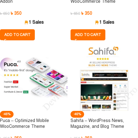
Addon
WooCommerce Theme
৳
350
৳
350
৳
650
৳
650
1 Sales
1 Sales
ADD TO CART
ADD TO CART
-46%
-46%
Puca – Optimized Mobile
Sahifa – WordPress News,
WooCommerce Theme
Magazine, and Blog Theme