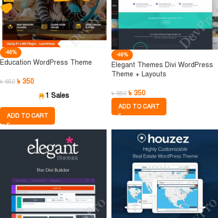
-46%
-46%
Education WordPress Theme
Elegant Themes Divi WordPress
Theme + Layouts
৳
350
৳
650
৳
350
৳
650
1 Sales
ADD TO CART
ADD TO CART