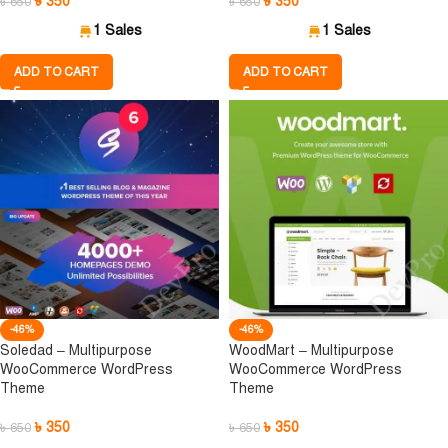
৳
350
৳
350
৳
650
৳
650
1 Sales
1 Sales
ADD TO CART
ADD TO CART
-46%
-46%
Soledad – Multipurpose
WoodMart – Multipurpose
WooCommerce WordPress
WooCommerce WordPress
Theme
Theme
৳
350
৳
350
৳
650
৳
650