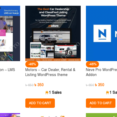
-46%
-46%
ion – LMS
Motors – Car Dealer, Rental &
Neve Pro WordPr
Listing WordPress theme
Addon
৳
350
৳
350
৳
650
৳
650
1 Sales
1 Sa
ADD TO CART
ADD TO CART