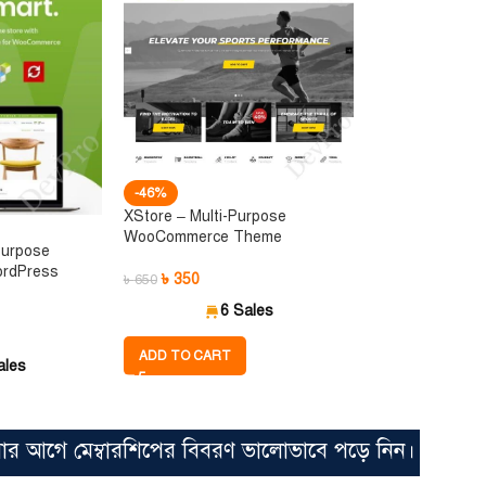
-46%
XStore – Multi-Purpose
WooCommerce Theme
purpose
rdPress
৳
350
৳
650
6 Sales
ADD TO CART
ales
 মেম্বারশিপের বিবরণ ভালোভাবে পড়ে নিন। সিঙ্গেল ফাইল মা