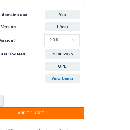
d domains use:
Yes
 Version
1 Year
Version:
Last Updated:
20/06/2025
GPL
View Demo
+
ADD TO CART