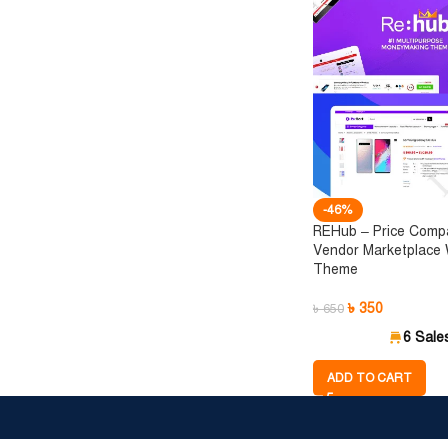
-46%
REHub – Price Compa
Vendor Marketplace
Theme
৳
350
৳
650
6 Sale
ADD TO CART