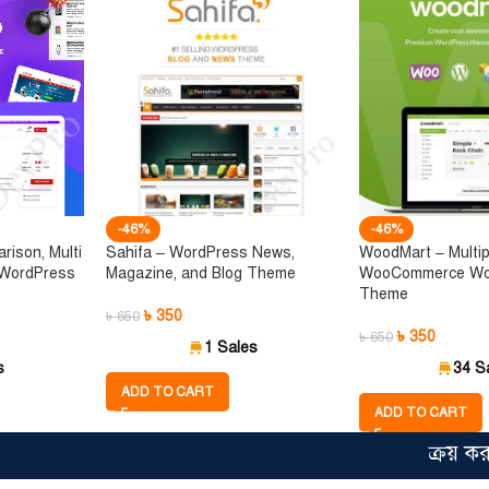
-46%
-46%
rison, Multi
Sahifa – WordPress News,
WoodMart – Multi
 WordPress
Magazine, and Blog Theme
WooCommerce Wo
Theme
৳
350
৳
650
৳
350
৳
650
1 Sales
s
34 S
ADD TO CART
ADD TO CART
ক্রয় করার আগে