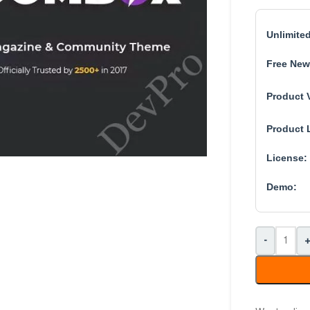
Unlimite
Free New
Product 
Product 
License:
Demo:
-