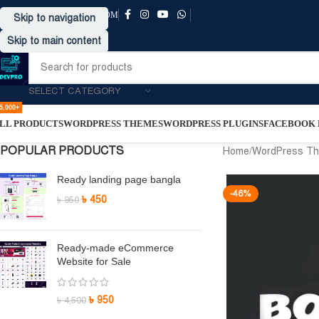
SUPPORT@DRVPRO-BD.COM
Skip to navigation
Skip to main content
SELECT CATEGORY
5,000+
LL PRODUCTS
WORDPRESS THEMES
WORDPRESS PLUGINS
FACEBOOK P
POPULAR PRODUCTS
Home
/
WordPress T
Ready landing page bangla
-46%
৳
450
৳
950
Ready-made eCommerce
Website for Sale
৳
950
৳
4,500