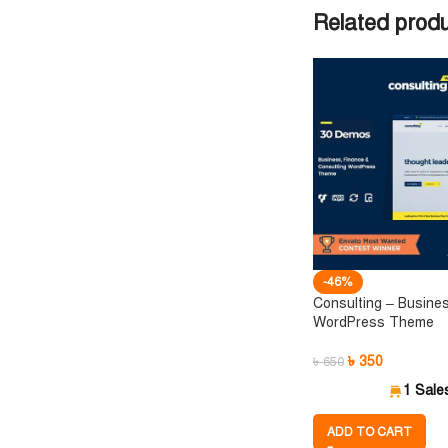
Related prod
-46%
Consulting – Busine
WordPress Theme
৳
350
৳
650
1 Sale
ADD TO CART