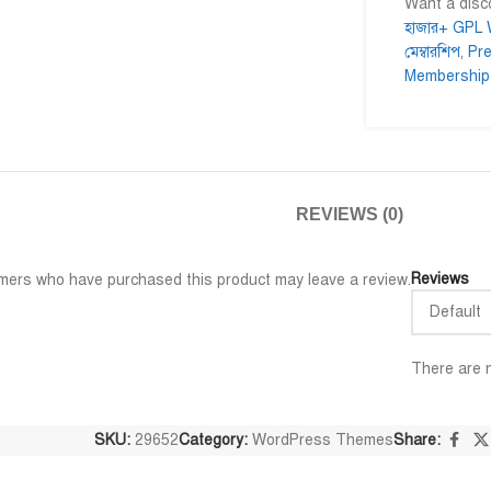
Want a dis
হাজার+ GPL W
মেম্বারশিপ
,
Pr
Membership
Al Adil Ashrafi
Md. Mominul I










@AlAdilAshrafi
@mominul.engi
েছি।
ভালো সার্ভিস। আমি আমার নিজের কয়েকটা
I am very impressed t
ওয়েবসাইট এর জন্য নিয়েছি।
trusted service. Go a
REVIEWS (0)
away.
Reviews
mers who have purchased this product may leave a review.
There are n
SKU:
29652
Category:
WordPress Themes
Share: