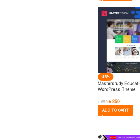
-46%
Masterstudy Educat
WordPress Theme
৳
350
৳
650
ADD TO CART