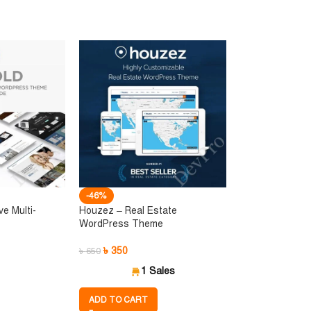
-46%
e Multi-
Houzez – Real Estate
WordPress Theme
৳
350
৳
650
1 Sales
ADD TO CART