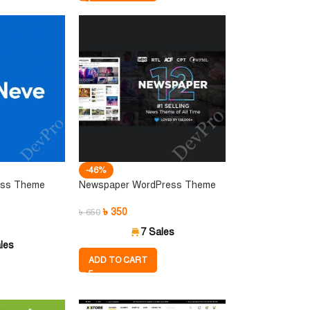
-46%
ess Theme
Newspaper WordPress Theme
৳
350
৳
650
7 Sales
les
ADD TO CART