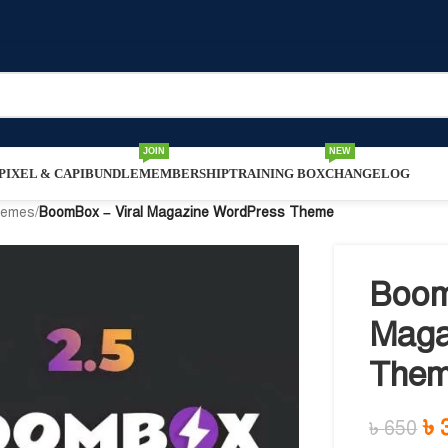
JOIN
NEW
IXEL & CAPI
BUNDLE
MEMBERSHIP
TRAINING BOX
CHANGELOG
hemes
/
BoomBox – Viral Magazine WordPress Theme
Boom
Maga
The
৳
৳
650