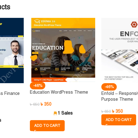
ucts
-46%
-46%
Education WordPress Theme
ss Finance
Enfold – Responsiv
Purpose Theme
৳
350
৳
650
৳
350
৳
650
1 Sales
s
ADD TO CART
ADD TO CART