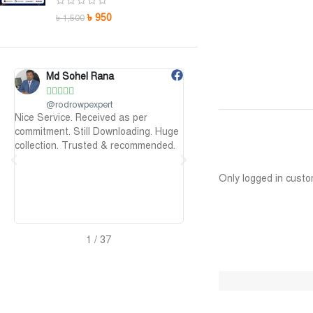
৳
950
৳
1,500
Maruf Hossen
Niloy Abrar










@MarufHossen
@NiloyAbrar
মাশাল্লাহ ভাইয়ের সার্ভিস অসাধারণ নিতে পারেন
Payment এর পর ফাইল গুলি পেয়
Huge
১০০%
আলহামদুলিল্লাহ
ed.
Only logged in custo
2
/
37