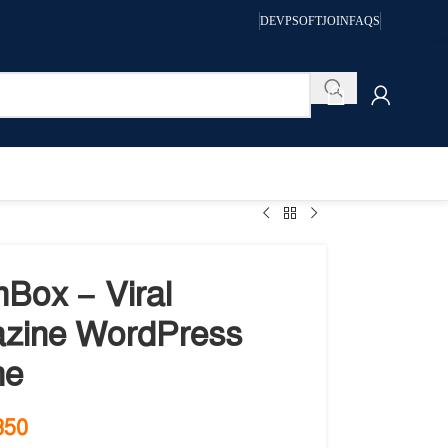
DEVPSOFT
JOIN
FAQS
Box – Viral
zine WordPress
me
350