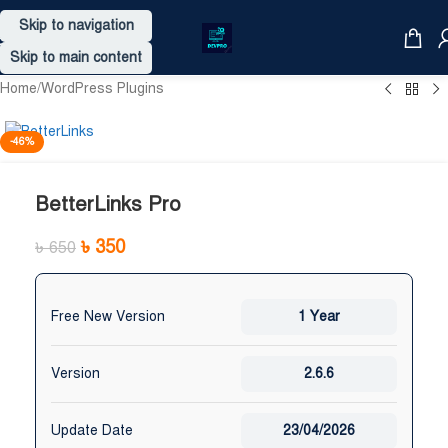
Skip to navigation
Skip to main content
Home
/
WordPress Plugins
-46%
BetterLinks Pro
৳
350
৳
650
Free New Version
1 Year
Version
2.6.6
Update Date
23/04/2026