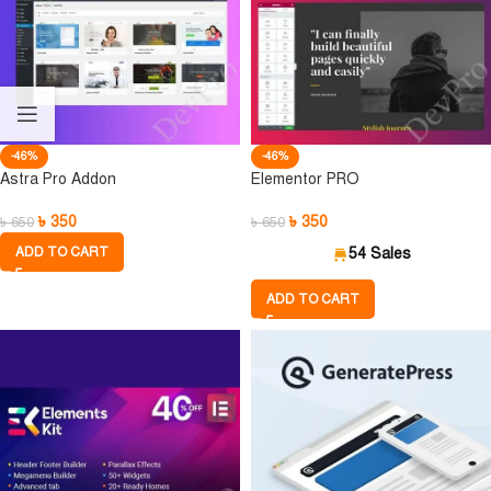
-46%
-46%
Astra Pro Addon
Elementor PRO
৳
350
৳
350
৳
650
৳
650
ADD TO CART
54 Sales
ADD TO CART