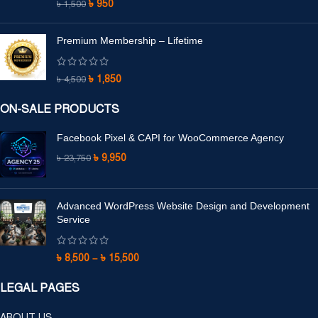
৳
950
৳
1,500
Premium Membership – Lifetime
৳
1,850
৳
4,500
ON-SALE PRODUCTS
Facebook Pixel & CAPI for WooCommerce Agency
৳
9,950
৳
23,750
Advanced WordPress Website Design and Development
Service
৳
8,500
–
৳
15,500
LEGAL PAGES
ABOUT US