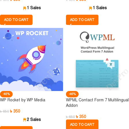
1 Sales
1 Sales
ADD TO CART
ADD TO CART
-46%
-46%
WP Rocket by WP Media
WPML Contact Form 7 Multilingual
Addon
৳
350
৳
650
৳
350
৳
650
2 Sales
ADD TO CART