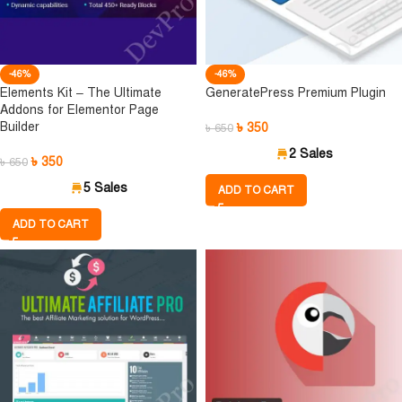
-46%
-46%
Elements Kit – The Ultimate
GeneratePress Premium Plugin
Addons for Elementor Page
Builder
৳
350
৳
650
2 Sales
৳
350
৳
650
5 Sales
ADD TO CART
ADD TO CART