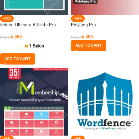
-46%
-46%
Indeed Ultimate Affiliate Pro
Polylang Pro
৳
350
৳
350
৳
650
৳
650
1 Sales
ADD TO CART
ADD TO CART
-46%
-46%