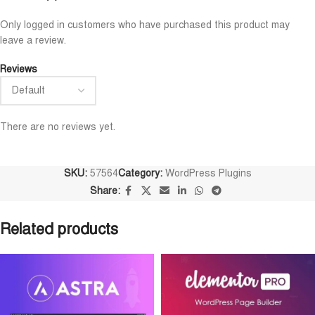
Niloy Abrar
Al Adil Ashrafi
Only logged in customers who have purchased this product may










leave a review.
@NiloyAbrar
@AlAdilAshrafi
ayment এর পর ফাইল গুলি পেয়েছি।
ভালো সার্ভিস। আমি আমার নিজের ক
Reviews
লহামদুলিল্লাহ
ওয়েবসাইট এর জন্য নিয়েছি।
There are no reviews yet.
SKU:
57564
Category:
WordPress Plugins
Share:
Related products