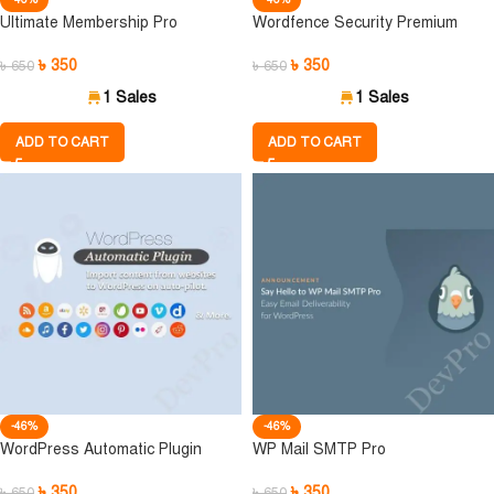
Ultimate Membership Pro
Wordfence Security Premium
৳
350
৳
350
৳
650
৳
650
1 Sales
1 Sales
ADD TO CART
ADD TO CART
-46%
-46%
WordPress Automatic Plugin
WP Mail SMTP Pro
৳
350
৳
350
৳
650
৳
650